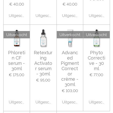
€ 40,00
€ 40,00
Uitgeschakeld
Uitgeschakeld
Uitgeschakeld
Uitgeschakel
Uitverkocht
Uitverkocht
Uitverkocht
Phloreti
Retextur
Advanc
Phyto
n CF
ing
ed
Correcti
serum -
Activato
Pigment
ve - 30
30ml
r serum
Correct
ml
- 30ml
or
€ 175,00
€ 77,00
crème -
€ 95,00
30ml
€ 103,00
Uitgeschakeld
Uitgeschakeld
Uitgeschakeld
Uitgeschakel