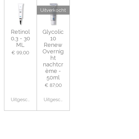
Uitverkocht
Retinol
Glycolic
0.3 - 30
10
ML
Renew
Overnig
€ 99,00
ht
nachtcr
ème -
50ml
€ 87,00
Uitgeschakeld
Uitgeschakeld