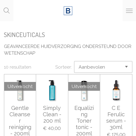
Ga
direct
naar
de
hoofdinhoud
SKINCEUTICALS
GEAVANCEERDE HUIDVERZORGING ONDERSTEUND DOOR
WETENSCHAP
10 resultaten
Sorteer:
Uitverkocht
Uitverkocht
Gentle
Simply
Equalizi
C E
Cleanse
Clean -
ng
Ferulic
r
200 ml
Toner
serum -
reiniging
tonic -
30ml
€ 40,00
- 200ml
200ml
€ 175,00