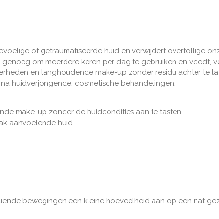
voelige of getraumatiseerde huid en verwijdert overtollige onz
mild genoeg om meerdere keren per dag te gebruiken en voedt, v
uiverheden en langhoudende make-up zonder residu achter te l
l na huidverjongende, cosmetische behandelingen.
nde make-up zonder de huidcondities aan te tasten
rak aanvoelende huid
iende bewegingen een kleine hoeveelheid aan op een nat gezi