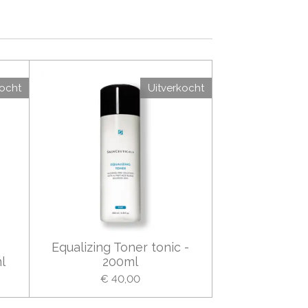
kocht
Uitverkocht
Equalizing Toner tonic -
l
200ml
€ 40,00