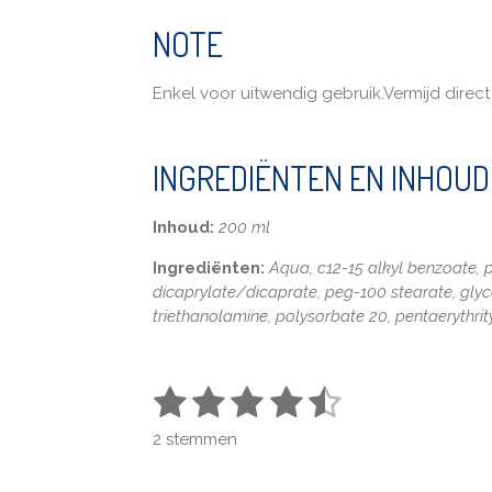
NOTE
Enkel voor uitwendig gebruik.Vermijd direc
INGREDIËNTEN EN INHOUD
Inhoud:
200 ml
Ingrediënten:
Aqua, c12-15 alkyl benzoate, pr
dicaprylate/dicaprate, peg-100 stearate, glyce
triethanolamine, polysorbate 20, pentaerythrit
1
2
3
4
5
S
R
t
a
s
s
s
s
s
e
2 stemmen
t
m
t
t
t
t
t
i
m