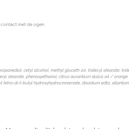
t contact met de ogen.
opanediol, cetyl alcohol, methyl gluceth-20, tridecyl stearate, tride
ryl stearate, phenoxyethanol, citrus aurantium dulcis oil / orange p
yl tetra-di-t-butyl hydroxyhydrocinnamate, disodium edta, allantoin