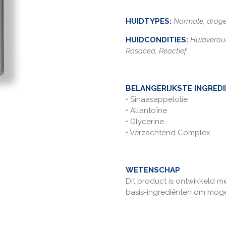
HUIDTYPES
:
Normale, droge
HUIDCONDITIES:
Huidverou
Rosacea,
Reactief
BELANGERIJKSTE
INGRED
• Sinaasappelolie
• Allantoïne
• Glycerine
• Verzachtend Complex
WETENSCHAP
Dit product is ontwikkeld m
basis-ingrediënten om moge