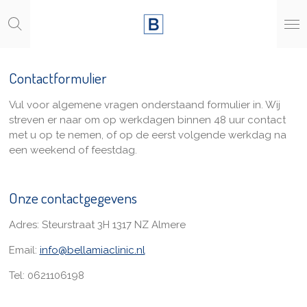
Ga
direct
naar
de
hoofdinhoud
Contactformulier
Vul voor algemene vragen onderstaand formulier in. Wij
streven er naar om op werkdagen binnen 48 uur contact
met u op te nemen, of op de eerst volgende werkdag na
een weekend of feestdag.
Onze contactgegevens
Adres: Steurstraat 3H 1317 NZ Almere
Email:
info@bellamiaclinic.nl
Tel: 0621106198