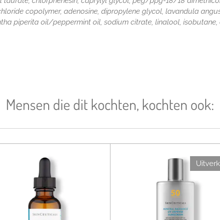
 taurate, chlorphenesin, caprylyl glycol, peg/ppg-18/18 dimethico
hloride copolymer, adenosine, dipropylene glycol, lavandula angustif
ntha piperita oil/peppermint oil, sodium citrate, linalool, isobutane
Mensen die dit kochten, kochten ook:
Uitver