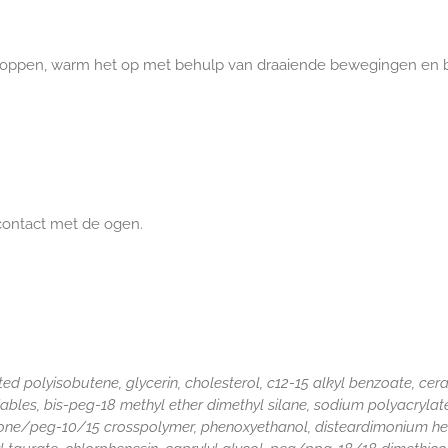
oppen, warm het op met behulp van draaiende bewegingen en br
 contact met de ogen.
d polyisobutene, glycerin, cholesterol, c12-15 alkyl benzoate, cer
ables, bis-peg-18 methyl ether dimethyl silane, sodium polyacrylate
cone/peg-10/15 crosspolymer, phenoxyethanol, disteardimonium hec