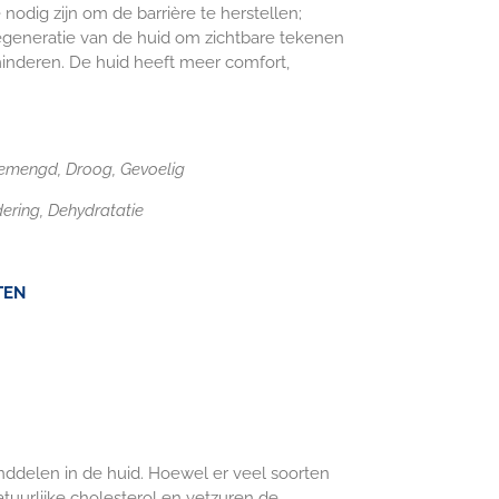
 nodig zijn om de barrière te herstellen;
regeneratie van de huid om zichtbare tekenen
inderen. De huid heeft meer comfort,
emengd,
Droog,
Gevoelig
ering,
Dehydratatie
TEN
tanddelen in de huid. Hoewel er veel soorten
natuurlijke cholesterol en vetzuren de