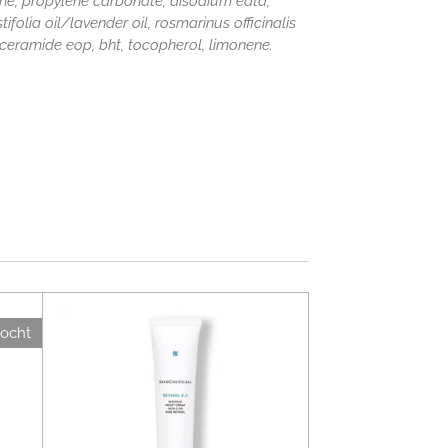
ne, propylene carbonate, disodium edta,
olia oil/lavender oil, rosmarinus officinalis
, ceramide eop, bht, tocopherol, limonene.
kocht