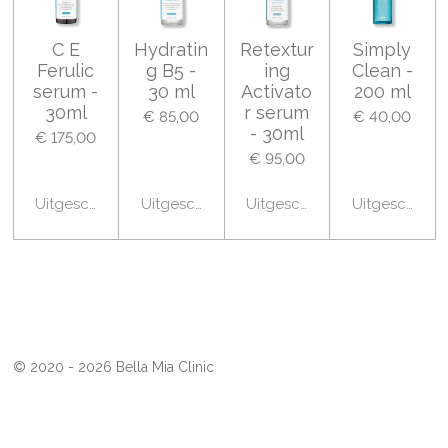
n
n
n
n
e
r
C E
Hydratin
Retextur
Simply
r
Ferulic
g B5 -
ing
Clean -
e
serum -
30 ml
Activato
200 ml
n
30ml
r serum
€ 85,00
€ 40,00
- 30ml
€ 175,00
€ 95,00
Uitgeschakeld
Uitgeschakeld
Uitgeschakeld
Uitgeschakel
© 2020 - 2026 Bella Mia Clinic