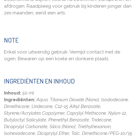
afdrogen.
Raadpleeg voor gebruik bij kinderen jon
ger
dan
zes maanden, eerst een
arts.
NOTE
Enkel voor uitwendig gebruik. Vermijd contact met de
ogen. Bewaren op een koele en donkere plaats.
INGREDIËNTEN EN INHOUD
Inhoud:
50 ml
Ingrediënten:
Aqua, Titanium Dioxide [Nano], Isododecane,
Dimethicone, Undecane, C12-15 Alkyl Benzoate,
Styrene/Acrylates Copolymer, Caprylyl Methicone, Nylon-12,
Butyloctyl Salicylate, Phenethyl Benzoate, Tridecane,
Dicaprylyl Carbonate, Silica [Nano], Triethylhexanoin,
Isohexadecane, Dicaprylyl Ether, Talc, Dimethicone/PEG-10/15