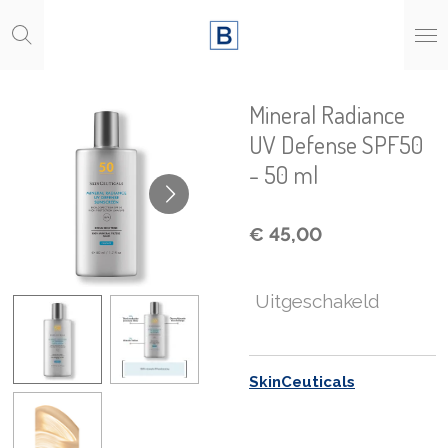
Ga
direct
naar
de
hoofdinhoud
Mineral Radiance
UV Defense SPF50
- 50 ml
€ 45,00
Uitgeschakeld
SkinCeuticals