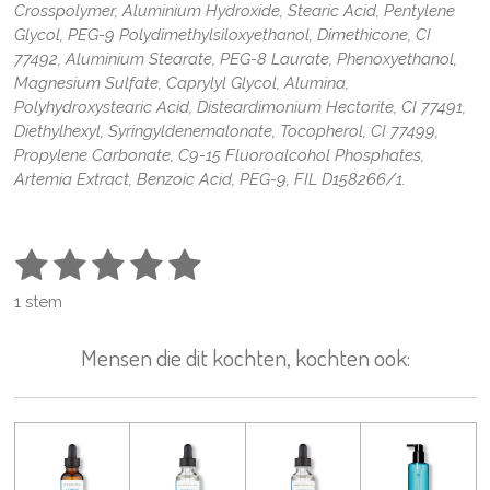
Crosspolymer, Aluminium Hydroxide, Stearic Acid, Pentylene
Glycol, PEG-9 Polydimethylsiloxyethanol, Dimethicone, CI
77492, Aluminium Stearate, PEG-8 Laurate, Phenoxyethanol,
Magnesium Sulfate, Caprylyl Glycol, Alumina,
Polyhydroxystearic Acid, Disteardimonium Hectorite, CI 77491,
Diethylhexyl, Syringyldenemalonate, Tocopherol, CI 77499,
Propylene Carbonate, C9-15 Fluoroalcohol Phosphates,
Artemia Extract, Benzoic Acid, PEG-9, FIL D158266/1.
1
2
3
4
5
S
R
t
a
s
s
s
s
s
e
1 stem
t
m
t
t
t
t
t
i
m
Mensen die dit kochten, kochten ook:
n
e
e
e
e
e
e
n
g
r
r
r
r
r
:
5
r
r
r
r
s
e
e
e
e
t