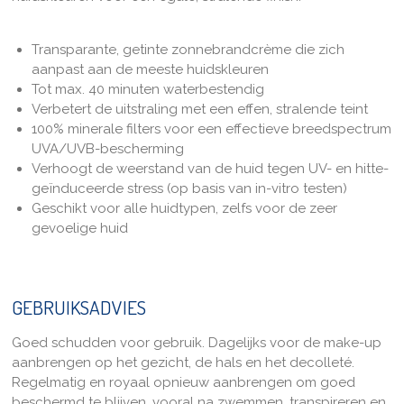
Transparante, getinte zonnebrandcrème die zich
aanpast aan de meeste huidskleuren
Tot max. 40 minuten waterbestendig
Verbetert de uitstraling met een effen, stralende teint
100% minerale filters voor een effectieve breedspectrum
UVA/UVB-bescherming
Verhoogt de weerstand van de huid tegen UV- en hitte-
geïnduceerde stress (op basis van in-vitro testen)
Geschikt voor alle huidtypen, zelfs voor de zeer
gevoelige huid
GEBRUIKSADVIES
Goed schudden voor gebruik. Dagelijks voor de
make-up
aanbrengen op
het gezicht, de
hals en
het decolleté
.
Regelmatig en royaal opnieuw aanbren
gen om goed
beschermd te blijven, vooral na zw
emmen, transpireren
en