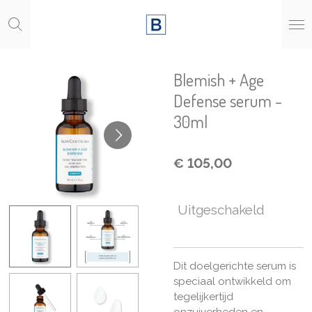
Ga
direct
naar
de
hoofdinhoud
Blemish + Age
Defense serum -
30ml
€ 105,00
Uitgeschakeld
Dit doelgerichte serum is
speciaal ontwikkeld om
tegelijkertijd
onzuiverheden en