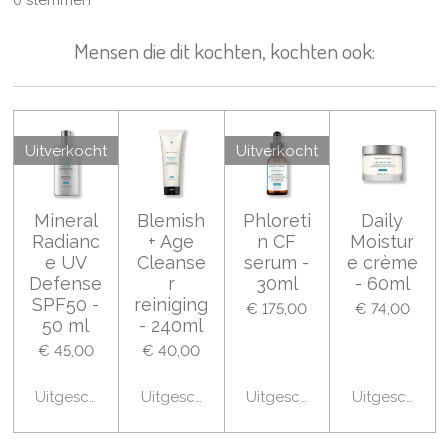
t
m
t
t
t
t
t
i
m
Mensen die dit kochten, kochten ook:
n
e
e
e
e
e
e
n
g
r
r
r
r
r
:
0
r
r
r
r
s
e
e
e
e
Uitverkocht
Uitverkocht
t
n
n
n
n
e
r
Mineral
Blemish
Phloreti
Daily
r
Radianc
+ Age
n CF
Moistur
e
e UV
Cleanse
serum -
e crème
n
Defense
r
30ml
- 60ml
SPF50 -
reiniging
€ 175,00
€ 74,00
50 ml
- 240ml
€ 45,00
€ 40,00
Uitgeschakeld
Uitgeschakeld
Uitgeschakeld
Uitgeschakel