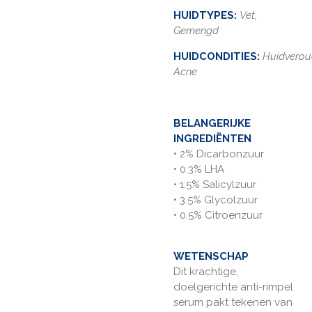
HUIDTYPES:
Vet,
Gemengd
HUIDCONDITIES:
Huidverou
Acne
BELANGERIJKE
INGREDIËNTEN
• 2% Dicarbonzuur
• 0.3% LHA
• 1.5% Salicylzuur
• 3.5% Glycolzuur
• 0.5% Citroenzuur
WETENSCHAP
Dit krachtige,
doelgerichte anti-rimpel
serum pakt tekenen van