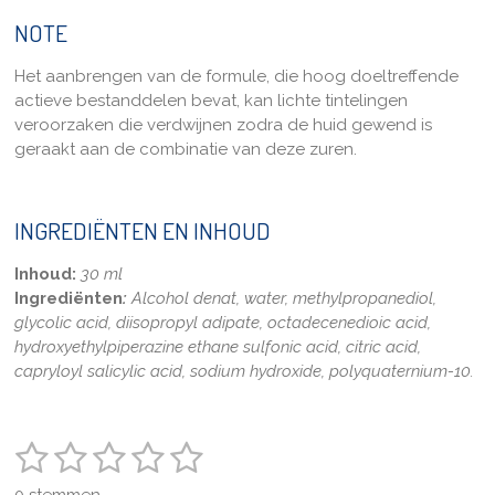
NOTE
Het aanbrengen van de formule, die hoog doeltreffende
actieve bestanddelen bevat, kan lichte tintelingen
veroorzaken die verdwijnen zodra de huid gewend is
geraakt aan de combinatie van deze zuren.
INGREDIËNTEN EN INHOUD
Inhoud:
30 ml
Ingrediënten
:
Alcohol denat, water, methylpropanediol,
glycolic acid, diisopropyl adipate, octadecenedioic acid,
hydroxyethylpiperazine ethane sulfonic acid, citric acid,
capryloyl salicylic acid, sodium hydroxide, polyquaternium-10.
1
2
3
4
5
S
R
t
a
s
s
s
s
s
e
0 stemmen